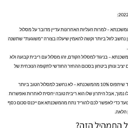
ל פריים בשיעור של 45% מהמשכנתא – למרות העליות האחרונות עדיין מדובר על מסלול
 נחשב לזול ביותר וקשה להאמין שיעלה בצורה "משוגעת" שתשנה
 קל"צ בשיעור של 45% מהמשכנתא – בניגוד למסלול הקודם, זהו מסלול עם ריבית קבועה ולא
 יציב ונותן ביטחון בסכום ההחזר החודשי לתקופה הנוכחית של
מסלול משתנה כל חמש צמוד מדד שיתפוס 10% מהמשכנתא – לא נחשב למסלול הטוב ביותר
 נמוך, אבל היתרון שלו הוא ריבית טובה יחסית לאחרות ואפשרות
 ללא קנסות כל 5 שנים. נועד כדי לאפשר לכם להוריד נתח מהמשכנתא אם ייכנס סכום כסף
 הלאה.
ל התמהיל הזה?