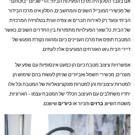
אם בעבר הסלון היה מרכז הפעילות הביתי, הרי שכיום "בזכותם"
מודרני
של מכשירי המובייל השונים והמחשבים, הסלון אינו מרכז הבידור
הביתי ונועד רק לאירוח חברים או צפיה זוגית בטלוויזיה המרכזית
של הבית. כל שאר הפעילויות מתפזרות בין החדרים השונים, כאשר
המטבח תופס את מרכז העניינים כיום ומהווה נקודת מפגש של
דיירי הבית ו\או האורחים המגיעים אליו לעתים.
אפשרויות עיצוב מטבח כיום הן כמעט אינסופיות עם שפע של
מוצרים, מכשירי חשמל ואביזרים שניתן לעשות בהם שימוש הן
למטרות עיצוביות והן למטרות פונקציונאליות של המטבח וכל אלו
יחדיו משתלבים עם העיצוב הכללי של המטבח עצמו – הארוניות,
משטח השיש,
ברזים
והכיור או
כיורים
שישנם.