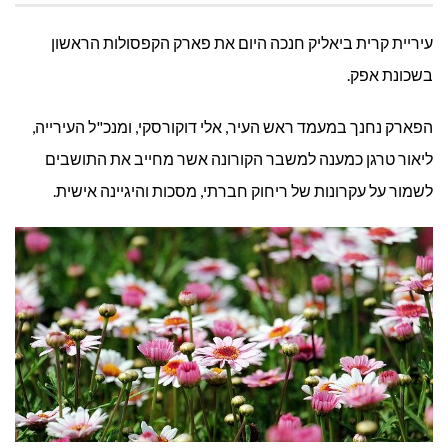
קרית
עיריית קרית ביאליק חנכה היום את פארק הקפסולות הראשון
ביאליק:
בשכונת אפק.
פארק
הפארק נחנך במעמד ראש העיר, אלי דוקורסקי, ומנכ"ל העירייה,
ליאור טרגן כמענה למשבר הקורונה אשר מחייב את התושבים
הקפסולות
לשמור על עקרונות של ריחוק חברתי, מסכות והיגיינה אישית.
הראשון
בשכונת
אפק